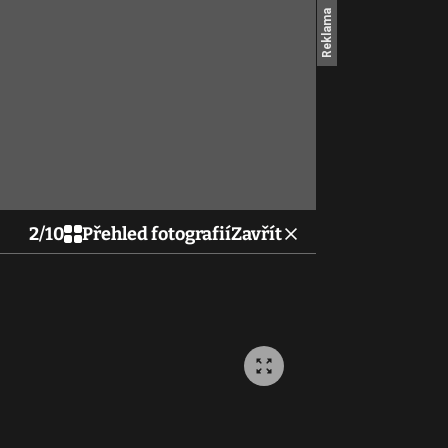
2
/
10
Přehled fotografií
Zavřít