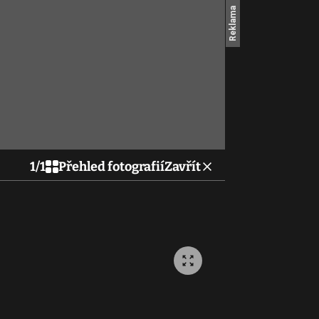
1
/
1
Přehled fotografií
Zavřít