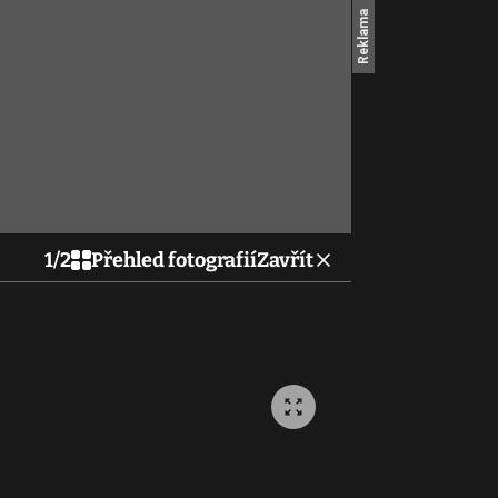
1
/
2
Přehled fotografií
Zavřít