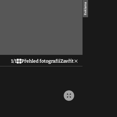
1
/
1
Přehled fotografií
Zavřít