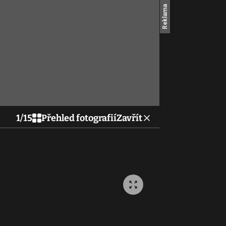
1
/
15
Přehled fotografií
Zavřít