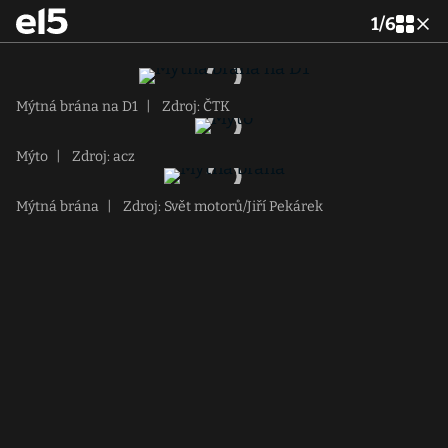
1
/
6
Mýtná brána na D1
|
Zdroj: ČTK
Mýto
|
Zdroj: acz
Mýtná brána
|
Zdroj: Svět motorů/Jiří Pekárek