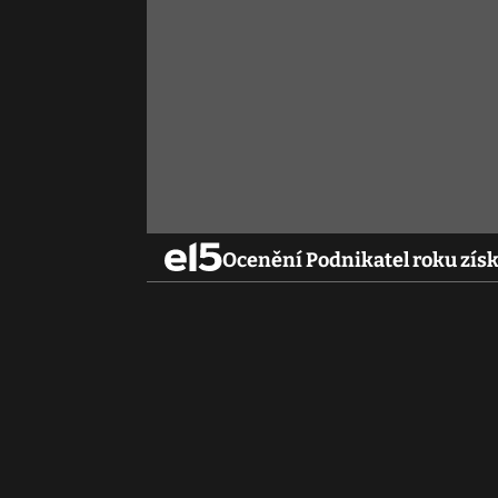
Ocenění Podnikatel roku získ