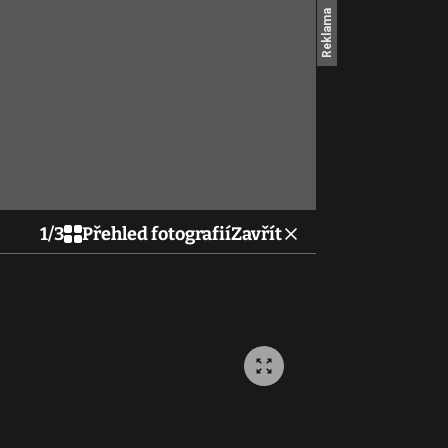
1
/
3
Přehled fotografií
Zavřít