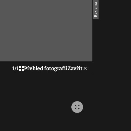
1
/
1
Přehled fotografií
Zavřít