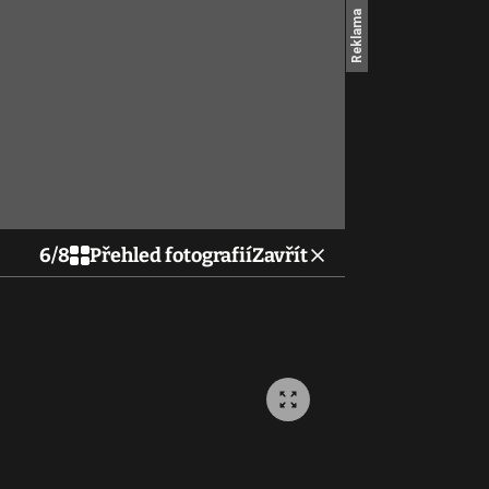
6
/
8
Přehled fotografií
Zavřít