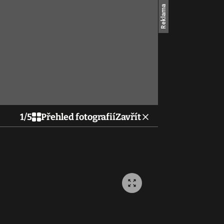
1
/
5
Přehled fotografií
Zavřít