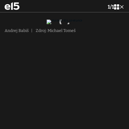
1
/
1
Andrej Babiš
|
Zdroj: Michael Tomeš