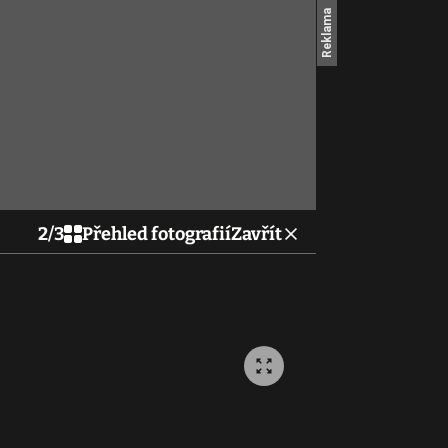
2
/
3
Přehled fotografií
Zavřít