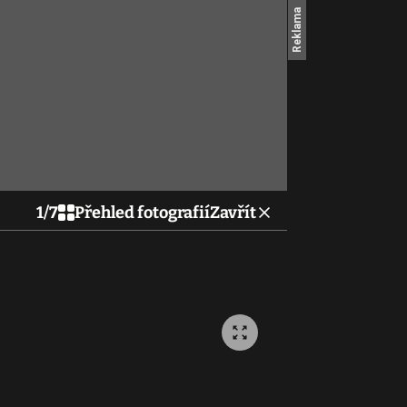
1
/
7
Přehled fotografií
Zavřít