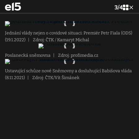
3
/
4
Jednání vlády nejen o covidové situaci: Premiér Petr Fiala (ODS)
(19.1.2022)
|
Zdroj: ČTK / Kamaryt Michal
Poslanecká sněmovna
|
Zdroj: profimedia.cz
Ustavující schůze nové Sněmovny a dosluhující Babišova vláda
(8.11.2021)
|
Zdroj: ČTK/Vít Šimánek