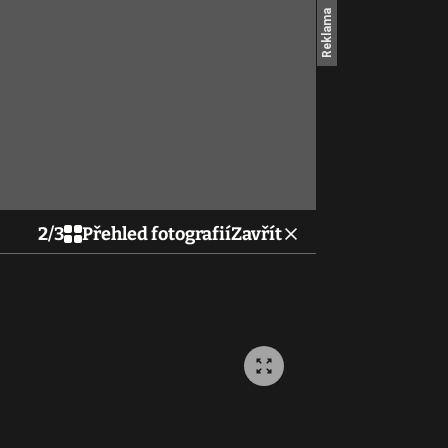
2
/
3
Přehled fotografií
Zavřít