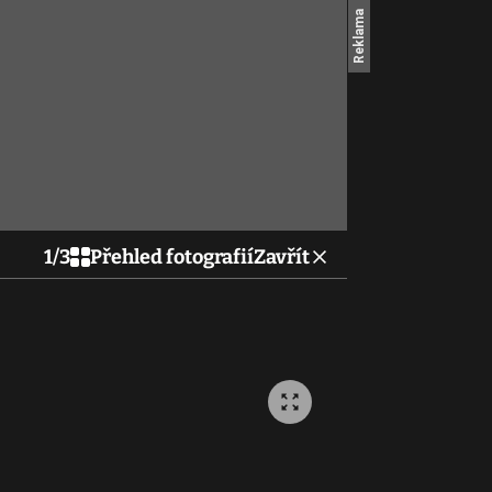
1
/
3
Přehled fotografií
Zavřít