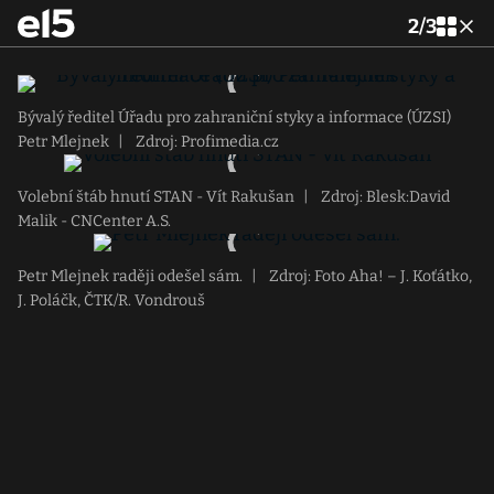
2
/
3
Bývalý ředitel Úřadu pro zahraniční styky a informace (ÚZSI)
Petr Mlejnek
|
Zdroj: Profimedia.cz
Volební štáb hnutí STAN - Vít Rakušan
|
Zdroj: Blesk:David
Malik - CNCenter A.S.
Petr Mlejnek raději odešel sám.
|
Zdroj: Foto Aha! – J. Koťátko,
J. Poláčk, ČTK/R. Vondrouš