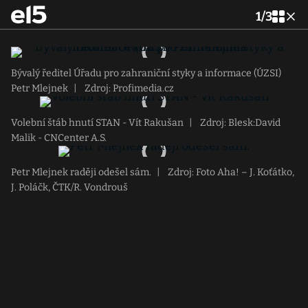
1
/
3
Bývalý ředitel Úřadu pro zahraniční styky a informace (ÚZSI)
Petr Mlejnek
|
Zdroj: Profimedia.cz
Volební štáb hnutí STAN - Vít Rakušan
|
Zdroj: Blesk:David
Malik - CNCenter A.S.
Petr Mlejnek raději odešel sám.
|
Zdroj: Foto Aha! – J. Koťátko,
J. Poláčk, ČTK/R. Vondrouš