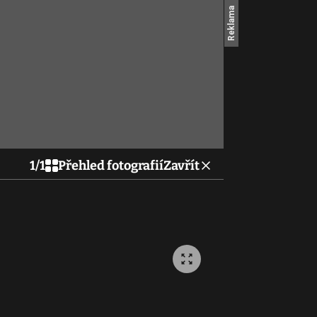
1
/
1
Přehled fotografií
Zavřít