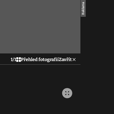
1
/
1
Přehled fotografií
Zavřít