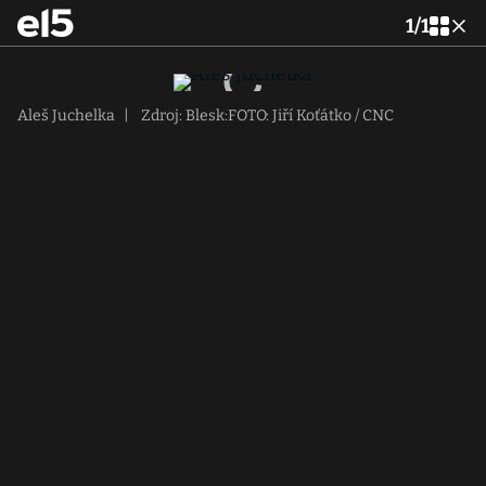
1
/
1
Aleš Juchelka
|
Zdroj: Blesk:FOTO: Jiří Koťátko / CNC