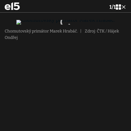
1
/
1
Chomutovský primátor Marek Hrabáč.
|
Zdroj: ČTK / Hájek
Ondřej