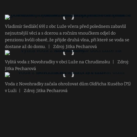
Vladimír Sedlák( 69) z obc Luže včera před polednem zabavlil
nejnutnější věci a s dcerou a ročním vnoučkem odjel do
penzionu kvůli obavě, že přijde druhá vlna, při které se voda se
dostane až do domu.
|
Zdroj: Jitka Pecharová
Vylitá voda z Novohradky v obci Luže na Chrudimsku
|
Zdroj:
Jitka Pecharová
Voda z Novohradky začala ohrožovat dům Oldřicha Kusého (75)
v Luži
|
Zdroj: Jitka Pecharová