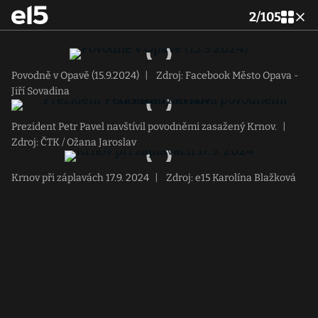
2
/
105
Povodně v Opavě (15.9.2024)
|
Zdroj: Facebook Město Opava -
Jiří Sovadina
Prezident Petr Pavel navštívil povodněmi zasažený Krnov.
|
Zdroj: ČTK / Ožana Jaroslav
Krnov při záplavách 17.9. 2024
|
Zdroj: e15 Karolína Blažková