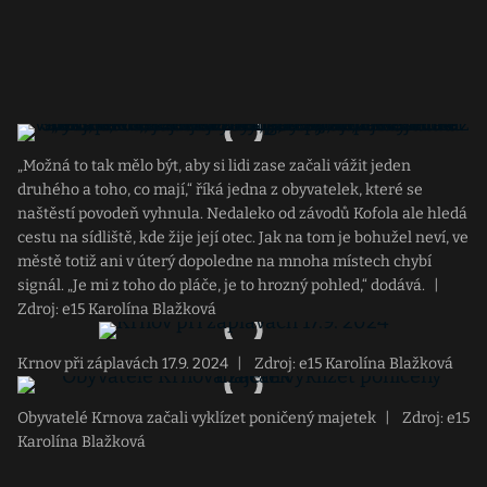
„Možná to tak mělo být, aby si lidi zase začali vážit jeden
druhého a toho, co mají,“ říká jedna z obyvatelek, které se
naštěstí povodeň vyhnula. Nedaleko od závodů Kofola ale hledá
cestu na sídliště, kde žije její otec. Jak na tom je bohužel neví, ve
městě totiž ani v úterý dopoledne na mnoha místech chybí
signál. „Je mi z toho do pláče, je to hrozný pohled,“ dodává.
|
Zdroj: e15 Karolína Blažková
Krnov při záplavách 17.9. 2024
|
Zdroj: e15 Karolína Blažková
Obyvatelé Krnova začali vyklízet poničený majetek
|
Zdroj: e15
Karolína Blažková