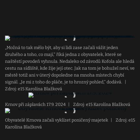
„Možná to tak mělo být, aby si lidi zase začali vážit jeden
druhého a toho, co mají,“ říká jedna z obyvatelek, které se
naštěstí povodeň vyhnula. Nedaleko od závodů Kofola ale hledá
cestu na sídliště, kde žije její otec. Jak na tom je bohužel neví, ve
městě totiž ani v úterý dopoledne na mnoha místech chybí
signál. „Je mi z toho do pláče, je to hrozný pohled,“ dodává.
|
Zdroj: e15 Karolína Blažková
Krnov při záplavách 17.9. 2024
|
Zdroj: e15 Karolína Blažková
Obyvatelé Krnova začali vyklízet poničený majetek
|
Zdroj: e15
Karolína Blažková