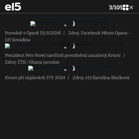
3
/
105
Povodně v Opavě (15.9.2024)
|
Zdroj: Facebook Město Opava -
Jiří Sovadina
Prezident Petr Pavel navštívil povodněmi zasažený Krnov.
|
Zdroj: ČTK / Ožana Jaroslav
Krnov při záplavách 17.9. 2024
|
Zdroj: e15 Karolína Blažková