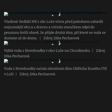
Vladimír Sedlák( 69) z obc Luže včera před polednem zabavlil
nejnutnější věci a s dcerou a ročním vnoučkem odjel do
penzionu kvůli obavě, že přijde druhá vlna, při které se voda se
dostane až do domu.
|
Zdroj: Jitka Pecharová
Vylitá voda z Novohradky v obci Luže na Chrudimsku
|
Zdroj:
Jitka Pecharová
Voda z Novohradky začala ohrožovat dům Oldřicha Kusého (75)
v Luži
|
Zdroj: Jitka Pecharová