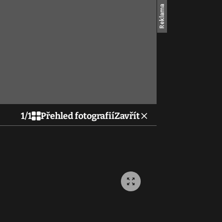
1
/
1
Přehled fotografií
Zavřít