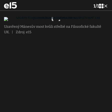
1
/
1
Uzavřený Mánesův most kvůli střelbě na Filozofické fakultě
UK.
|
Zdroj: e15