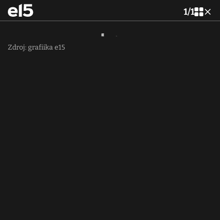
1
/
1
Zdroj: grafiika e15