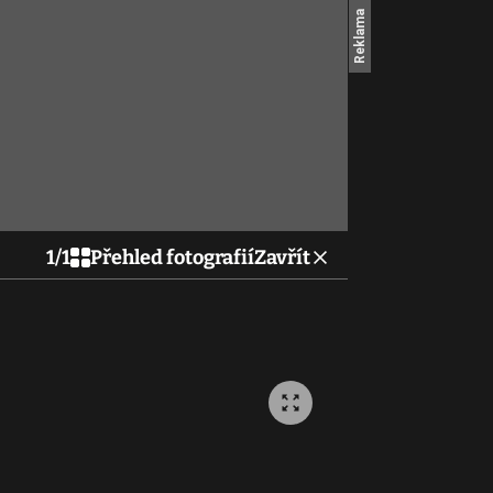
1
/
1
Přehled fotografií
Zavřít