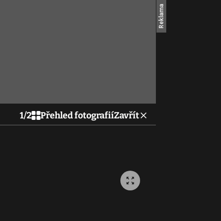
1
/
2
Přehled fotografií
Zavřít