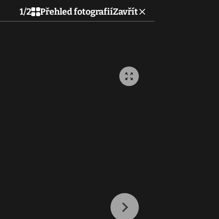
1
/
2
Přehled fotografií
Zavřít