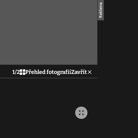
1
/
2
Přehled fotografií
Zavřít