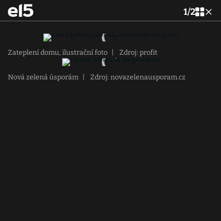
1
/
2
Zateplení domu, ilustrační foto
|
Zdroj: profit
Nová zelená úsporám
|
Zdroj: novazelenausporam.cz