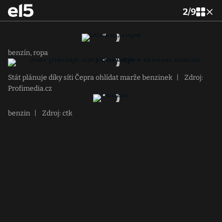
2
/
9
benzín, ropa
Stát plánuje díky síti Čepra ohlídat marže benzinek
|
Zdroj:
Profimedia.cz
benzin
|
Zdroj: ctk