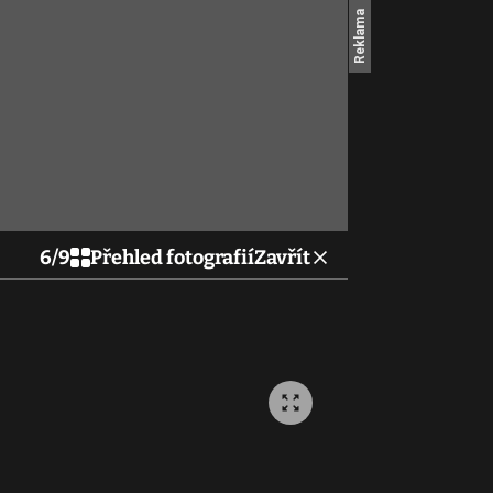
6
/
9
Přehled fotografií
Zavřít