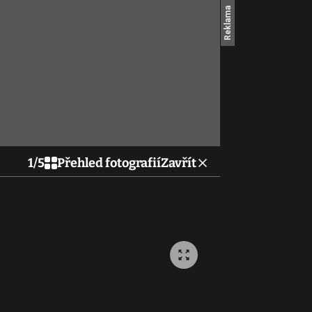
1
/
5
Přehled fotografií
Zavřít