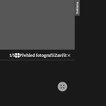
1
/
5
Přehled fotografií
Zavřít