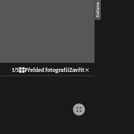
1
/
5
Přehled fotografií
Zavřít