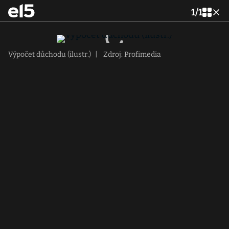
1
/
1
Výpočet důchodu (ilustr.)
|
Zdroj: Profimedia