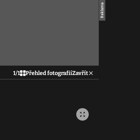
1
/
1
Přehled fotografií
Zavřít