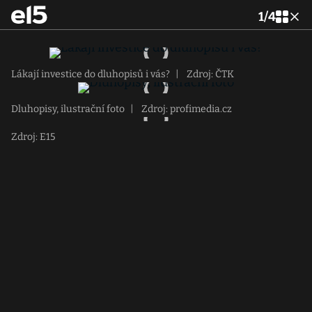
1
/
4
Lákají investice do dluhopisů i vás?
|
Zdroj: ČTK
Dluhopisy, ilustrační foto
|
Zdroj: profimedia.cz
Zdroj: E15