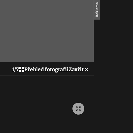
1
/
7
Přehled fotografií
Zavřít