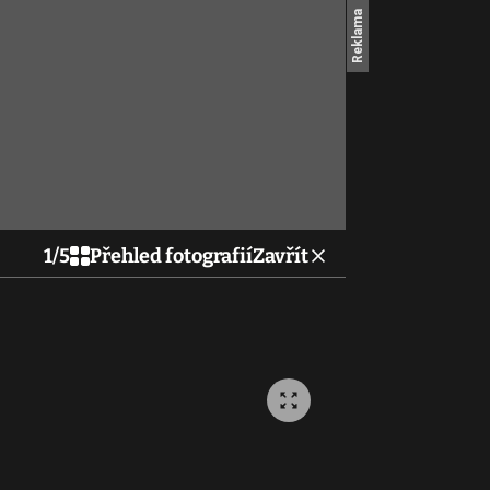
1
/
5
Přehled fotografií
Zavřít