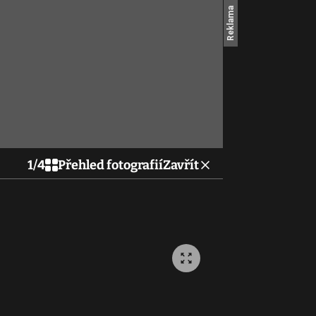
1
/
4
Přehled fotografií
Zavřít