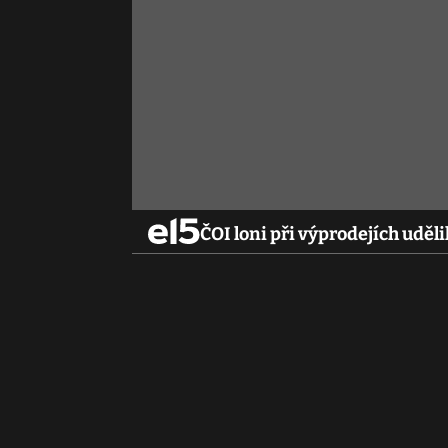
ČOI loni při výprodejích uděl