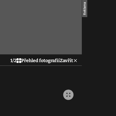
1
/
2
Přehled fotografií
Zavřít