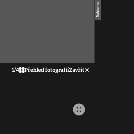
1
/
4
Přehled fotografií
Zavřít