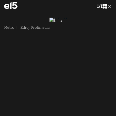
1
/
1
Metro
|
Zdroj: Profimedia