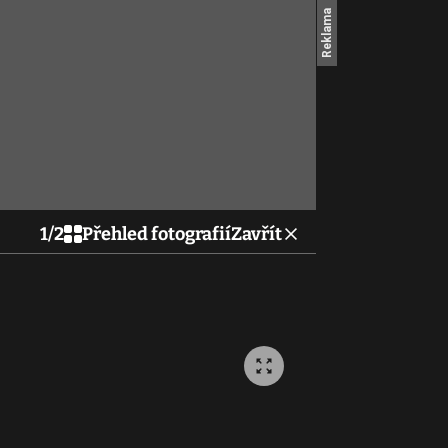
1
/
2
Přehled fotografií
Zavřít