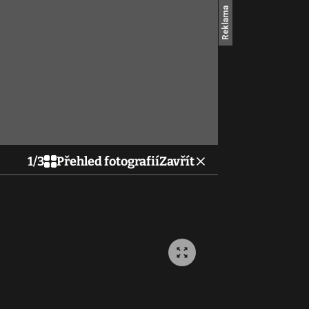
1
/
3
Přehled fotografií
Zavřít