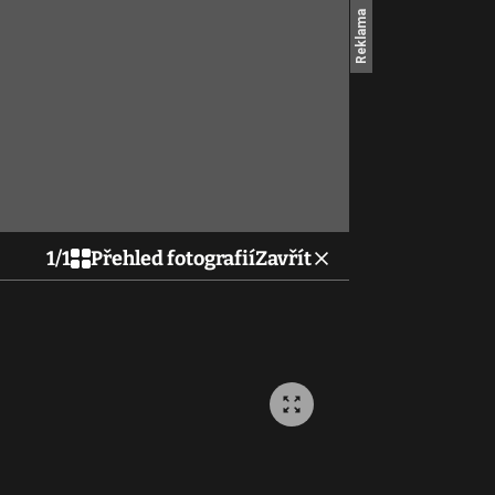
1
/
1
Přehled fotografií
Zavřít