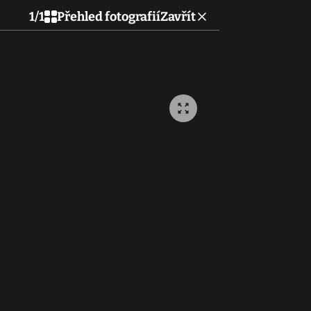
1
/
1
Přehled fotografií
Zavřít